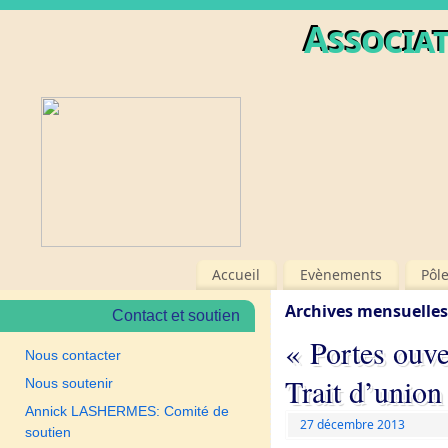
Associat
Accueil
Evènements
Pôl
Archives mensuelles
Contact et soutien
« Portes ouve
Nous contacter
Trait d’union
Nous soutenir
Annick LASHERMES: Comité de
27 décembre 2013
soutien