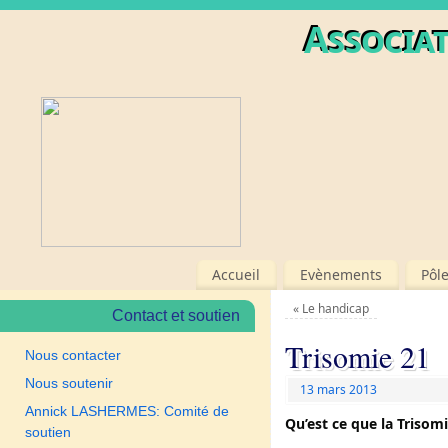
Associat
Accueil
Evènements
Pôl
«
Le handicap
Contact et soutien
Trisomie 21
Nous contacter
Nous soutenir
13 mars 2013
Annick LASHERMES: Comité de
Qu’est ce que la Trisom
soutien