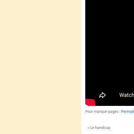
Pour marque-pages :
Permal
«
Le handicap