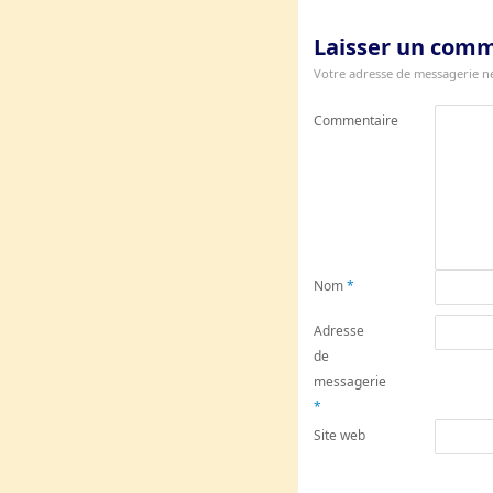
Laisser un com
Votre adresse de messagerie ne
Commentaire
Nom
*
Adresse
de
messagerie
*
Site web