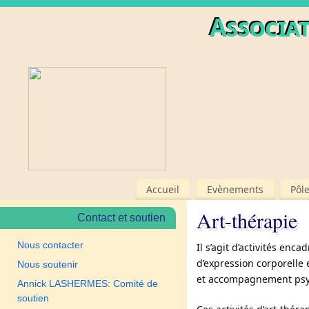
Associat
Accueil
Evènements
Pôl
Art-thérapie
Contact et soutien
Nous contacter
Il s’agit d’activités en
d’expression corporelle e
Nous soutenir
et accompagnement psy
Annick LASHERMES: Comité de
soutien