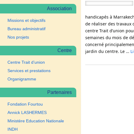
Association
handicapés à Marrakech
Missions et objectifs
de réaliser des travaux 
Bureau administratif
centre Trait d’union po
Nos projets
semaines du mois de dé
concerné principalemen
Centre
jardin du centre. Le …
L
Centre Trait d’union
Services et prestations
Organigramme
Partenaires
Fondation Fourtou
Annick LASHERMES
Ministère Education Nationale
INDH