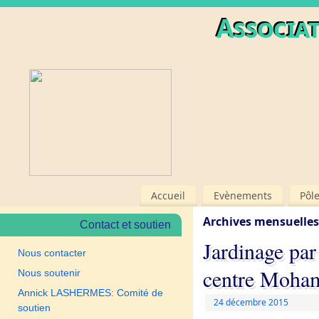
Associat
Accueil
Evènements
Pôl
Archives mensuelles
Contact et soutien
Jardinage par
Nous contacter
centre Moha
Nous soutenir
Annick LASHERMES: Comité de
24 décembre 2015
soutien