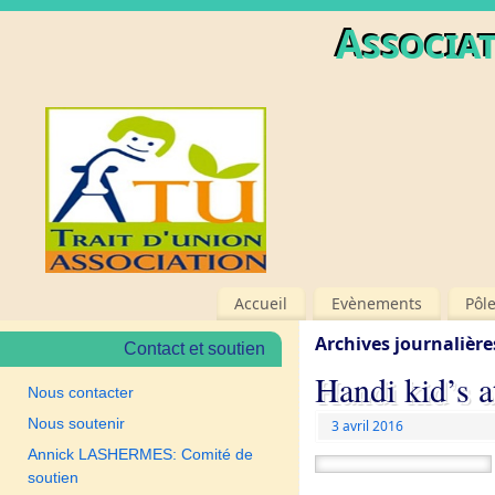
Associat
Accueil
Evènements
Pôl
Archives journalière
Contact et soutien
Handi kid’s a
Nous contacter
Nous soutenir
3 avril 2016
Annick LASHERMES: Comité de
soutien