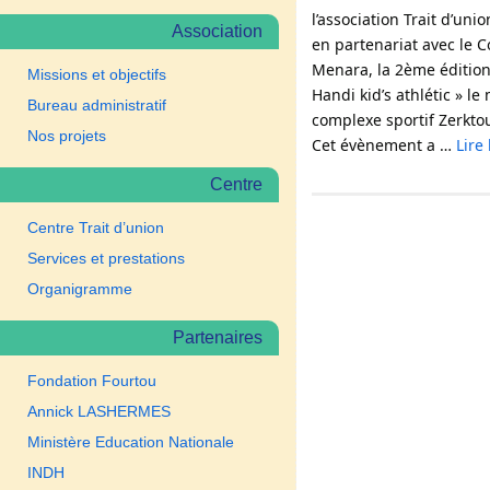
l’association Trait d’un
Association
en partenariat avec le 
Menara, la 2ème édition
Missions et objectifs
Handi kid’s athlétic » l
Bureau administratif
complexe sportif Zerkto
Nos projets
Cet évènement a …
Lire
Centre
Centre Trait d’union
Services et prestations
Organigramme
Partenaires
Fondation Fourtou
Annick LASHERMES
Ministère Education Nationale
INDH