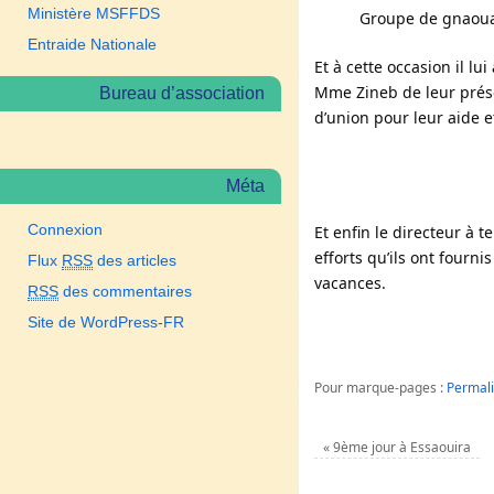
Ministère MSFFDS
Groupe de gnaou
Entraide Nationale
Et à cette occasion il l
Mme Zineb de leur prése
Bureau d’association
d’union pour leur aide 
Méta
Connexion
Et enfin le directeur à 
efforts qu’ils ont fourni
Flux
RSS
des articles
vacances.
RSS
des commentaires
Site de WordPress-FR
Pour marque-pages :
Permal
«
9ème jour à Essaouira