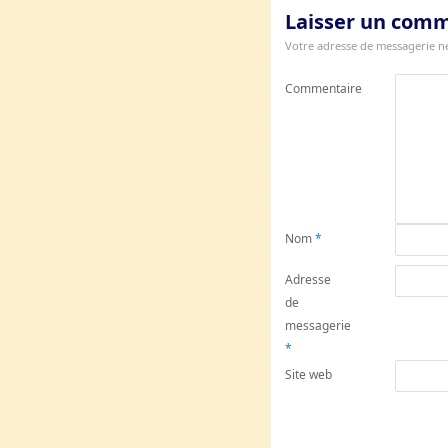
Laisser un com
Votre adresse de messagerie ne
Commentaire
Nom
*
Adresse
de
messagerie
*
Site web