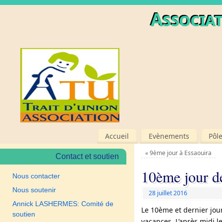
Associat
Accueil
Evènements
Pôl
«
9ème jour à Essaouira
Contact et soutien
10ème jour d
Nous contacter
Nous soutenir
28 juillet 2016
Annick LASHERMES: Comité de
Le 10ème et dernier jour
soutien
vacances. L’après midi l