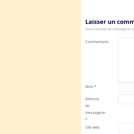
Laisser un com
Votre adresse de messagerie ne
Commentaire
Nom
*
Adresse
de
messagerie
*
Site web