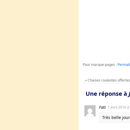
Pour marque-pages :
Permal
«
Chaises roulantes offerte
Une réponse à
Fati
7 avril 2016 à
Très belle jo