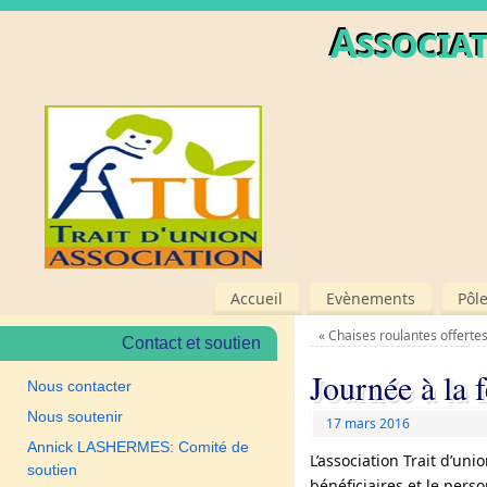
Associat
Accueil
Evènements
Pôl
«
Chaises roulantes offerte
Contact et soutien
Journée à la 
Nous contacter
Nous soutenir
17 mars 2016
Annick LASHERMES: Comité de
L’association Trait d’un
soutien
bénéficiaires et le pers